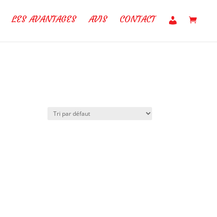
M
LES AVANTAGES
AVIS
CONTACT
O
N
C
O
M
P
T
E