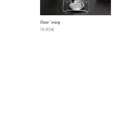
Couv’ easy
19.90
€